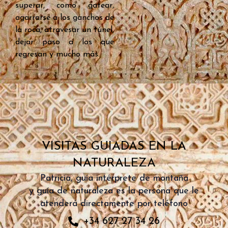
superar, como gatear,
agarrarse a los ganchos de
la roca, atravesar un túnel,
dejar paso a los que
regresan y mucho más.
VISITAS GUIADAS EN LA
NATURALEZA
Patricia, guía intérprete de montaña
y guía de naturaleza es la persona que le
atenderá directamente por teléfono
+34 627 27 34 26