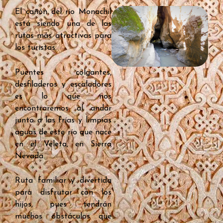
El cañón del río Monachil
está siendo una de las
rutas más atractivas para
los turistas.
Puentes colgantes,
desfiladeros y escaladores
es lo que nos
encontraremos al andar
junto a las frías y limpias
aguas de este río que nace
en el Veleta, en Sierra
Nevada.
Ruta familiar y divertida
para disfrutar con los
hijos, pues tendrán
muchos obstáculos que