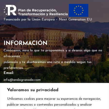
Financiado por la Unión Europea – Next Generation EU
INFORMACIÓN
Conócenos, mira lo que te proponemos y si deseas algo que no
ofrecemos,
pídenoslo y te diseñaremos una ruta a medida según tus
preferencias.
Email:
info@andagranada.com
Teléfono - Visitas Culturales:
Valoramos su privacidad
+34 626 345 800
Teléfono - Rutas Naturaleza:
Utilizamos cookies para mejorar su experiencia de navegación,
+34 627 273 426
publicar anuncios o contenidos personalizados y analizar
Síguenos en Redes: